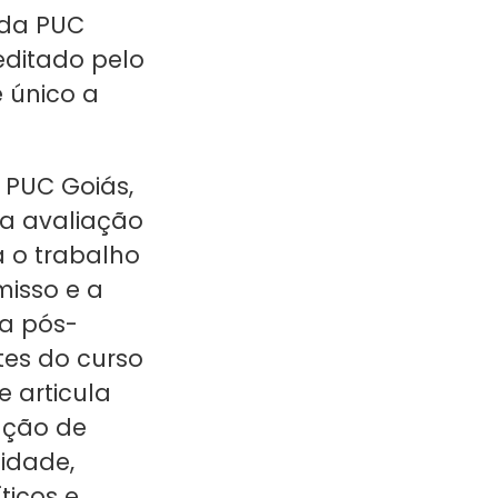
 da PUC
editado pelo
 único a
PUC Goiás,
 a avaliação
a o trabalho
misso e a
 a pós-
tes do curso
 articula
mação de
idade,
ticos e