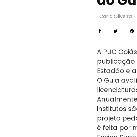
do Gu
Carla Oliveira
·
A PUC Goiás
publicação 
Estadão e a
O Guia avali
licenciatura
Anualmente, 
institutos s
projeto ped
é feita por 