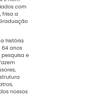
aliados com
 frisa a
e Graduação
a história
á 64 anos
, pesquisa e
 fazem
ssores,
strutura
atros,
 dos nossos