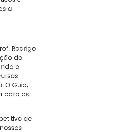
os a
of. Rodrigo
ação do
ando o
cursos
. O Guia,
a para os
etitivo de
 nossos