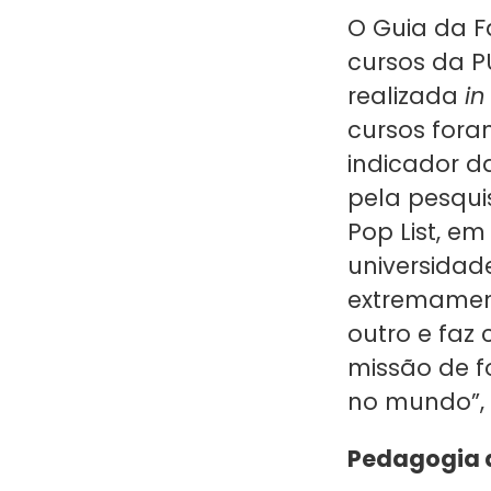
O Guia da 
cursos da P
realizada
in
cursos fora
indicador d
pela pesqu
Pop List, e
universidad
extremament
outro e faz
missão de f
no mundo”, a
Pedagogia 