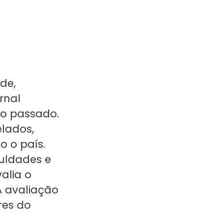
de,
rnal
no passado.
elados,
o o país.
culdades e
alia o
A avaliação
res do