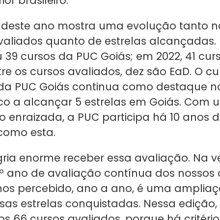
or brasileiro.
o deste ano mostra uma evolução tanto 
valiados quanto de estrelas alcançadas. 
 39 cursos da PUC Goiás; em 2022, 41 curs
re os cursos avaliados, dez são EaD. O cu
da PUC Goiás continua como destaque no
co a alcançar 5 estrelas em Goiás. Com 
o enraizada, a PUC participa há 10 anos 
como esta.
ria enorme receber essa avaliação. Na v
0º ano de avaliação contínua dos nossos 
os percebido, ano a ano, é uma amplia
as estrelas conquistadas. Nessa edição,
os 66 cursos avaliados, porque há critéri