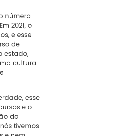
no número
Em 2021, o
os, e esse
rso de
 estado,
uma cultura
de
erdade, esse
cursos e o
ção do
 nós tivemos
os e nem