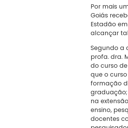
Por mais um
Goiás receb
Estadão em 
alcançar ta
Segundo a 
profa. dra. 
do curso de
que o curso
formação do
graduação; 
na extensão
ensino, pes
docentes c
pesquisador