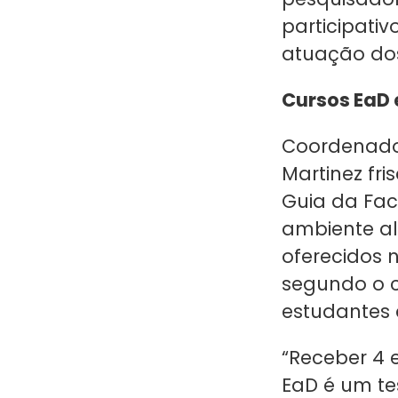
participati
atuação dos
Cursos EaD 
Coordenador
Martinez fr
Guia da Fac
ambiente al
oferecidos 
segundo o c
estudantes
“Receber 4 
EaD é um te