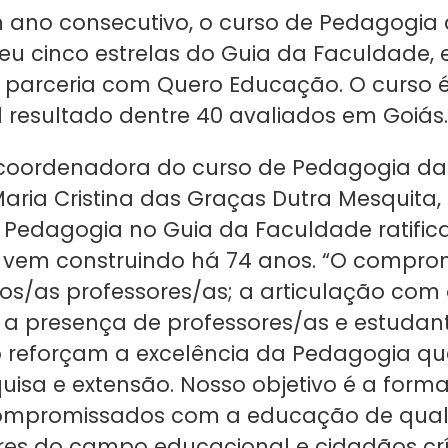
 ano consecutivo, o curso de Pedagogia
eu cinco estrelas do Guia da Faculdade, 
parceria com Quero Educação. O curso é
l resultado dentre 40 avaliados em Goiás.
coordenadora do curso de Pedagogia da 
Maria Cristina das Graças Dutra Mesquita,
 Pedagogia no Guia da Faculdade ratific
 vem construindo há 74 anos. “O compro
s/as professores/as; a articulação com
a presença de professores/as e estudan
 reforçam a excelência da Pedagogia que
quisa e extensão. Nosso objetivo é a for
ompromissados com a educação de qual
es do campo educacional e cidadãos crí