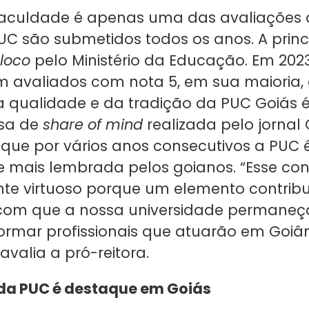
Faculdade é apenas uma das avaliações 
UC são submetidos todos os anos. A princ
 loco
pelo Ministério da Educação. Em 2023
m avaliados com nota 5, em sua maioria, 
a qualidade e da tradição da PUC Goiás 
isa de
share of mind
realizada pelo jornal 
m que por vários anos consecutivos a PUC 
e mais lembrada pelos goianos. “Esse con
e virtuoso porque um elemento contribu
 com que a nossa universidade permaneç
ormar profissionais que atuarão em Goiân
valia a pró-reitora.
da PUC é destaque em Goiás