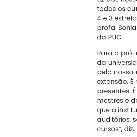
todos os cu
4 e 3 estrel
profa. Soni
da PUC.
Para a pró-r
da universi
pela nossa 
extensão. É 
presentes. 
mestres e d
que a instit
auditórios,
cursos”, diz.