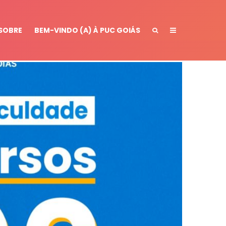
SOBRE
BEM-VINDO (A) À PUC GOIÁS