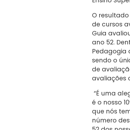
Ensino Superi
O resultad
de cursos a
Guia avaliou
ano 52. Dent
Pedagogia 
sendo o úni
de avaliaçã
avaliações 
“É uma aleg
é o nosso 1
que nós tem
número dess
52 dos noss