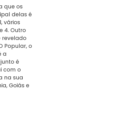
a que os
ipal delas é
, vários
e 4. Outro
é revelado
O Popular, o
é a
junto é
i com o
a na sua
ia, Goiás e