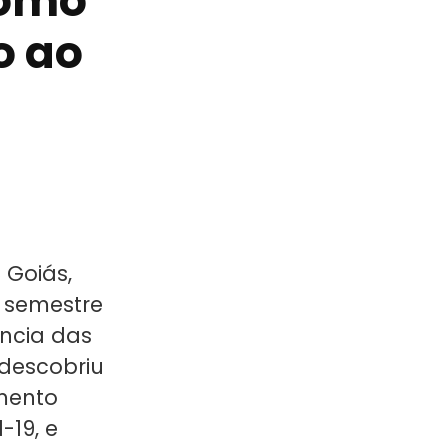
como
o ao
 Goiás,
o semestre
ência das
descobriu
mento
-19, e