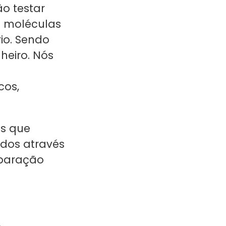
o testar
s moléculas
io. Sendo
heiro. Nós
cos,
es que
ados através
eparação