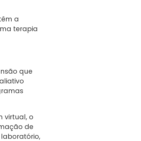
 têm a
ma terapia
ensão que
liativo
ogramas
virtual, o
rmação de
laboratório,