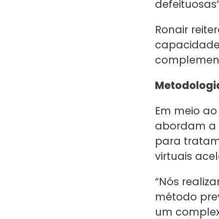
defeituosas”
Ronair reit
capacidade
complement
Metodologi
Em meio ao 
abordam a 
para tratam
virtuais ace
“Nós realiz
método pre
um complexo