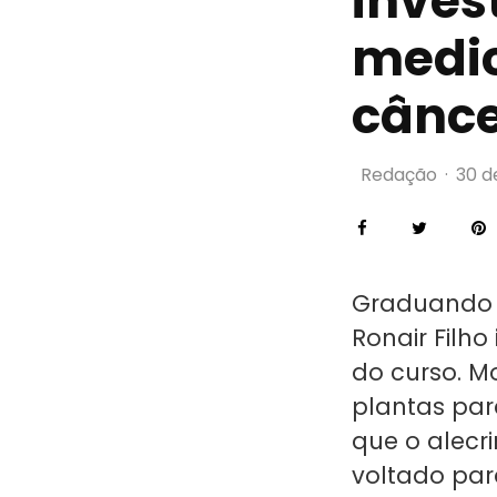
inves
medic
cânce
Redação
·
30 d
Graduando d
Ronair Filh
do curso. M
plantas par
que o alecr
voltado par