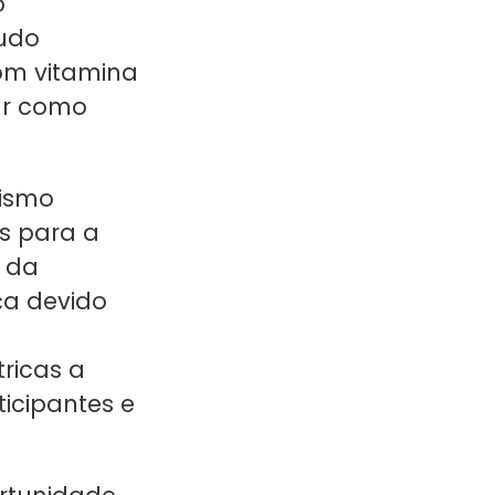
o
tudo
om vitamina
ar como
nismo
s para a
o da
ça devido
ricas a
icipantes e