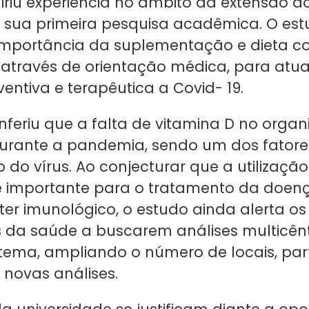
iriu experiência no âmbito da extensão a
 sua primeira pesquisa acadêmica. O es
importância da suplementação e dieta c
a através de orientação médica, para atu
entiva e terapêutica a Covid- 19.
inferiu que a falta de vitamina D no orga
urante a pandemia, sendo um dos fatore
do vírus. Ao conjecturar que a utilizaçã
é importante para o tratamento da doen
ter imunológico, o estudo ainda alerta os
is da saúde a buscarem análises multicênt
 tema, ampliando o número de locais, part
novas análises.