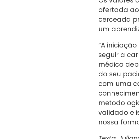
Os valores 
ofertada ao
cerceada pe
um aprendiz
“A iniciaçã
seguir a ca
médico depe
do seu paci
com uma car
conheciment
metodologia
validado e i
nossa forma
Texto: Julia