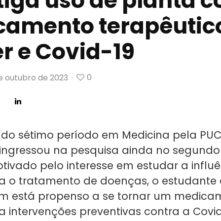
tiga uso de planta 
amento terapêutic
r e Covid-19
0
e outubro de 2023
·
o sétimo período em Medicina pela PUC
o ingressou na pesquisa ainda no segund
otivado pelo interesse em estudar a influ
a o tratamento de doenças, o estudante 
im está propenso a se tornar um medica
a intervenções preventivas contra a Covid