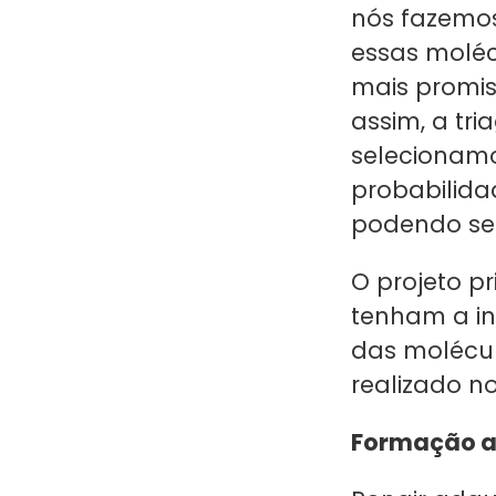
nós fazemos
essas moléc
mais promis
assim, a tr
selecionam
probabilida
podendo ser 
O projeto pr
tenham a in
das molécul
realizado n
Formação a