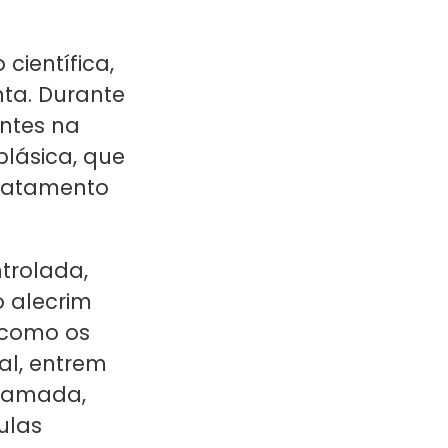
científica,
nta. Durante
entes na
lásica, que
tratamento
trolada,
o alecrim
 como os
al, entrem
gramada,
ulas