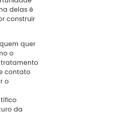
ortunidade
ma delas é
r construir
a quem quer
mo o
o tratamento
e contato
r o
ífico
turo da