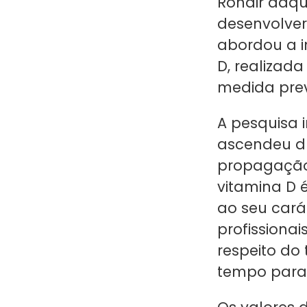
Ronair adqu
desenvolver
abordou a 
D, realizad
medida prev
A pesquisa 
ascendeu d
propagação 
vitamina D 
ao seu cará
profissiona
respeito do
tempo para 