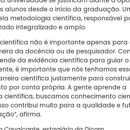
da universidade se justificam diante a op
s alunos desde o início da graduação. U
la metodologia científica, responsável po
ado integralizado e amplo.
o científica não é importante apenas par
rreira da docência ou de pesquisador. Co
nde da evidência científica para guiar 
ente, é importante que nós tenhamos ess
reira científica justamente para construi
o por conta própria. A gente aprende a
 científica, buscamos conhecimento cient
sso contribui muito para a qualidade e fu
ção”, afirma.
no Cavalcante, estagiário da Dicom