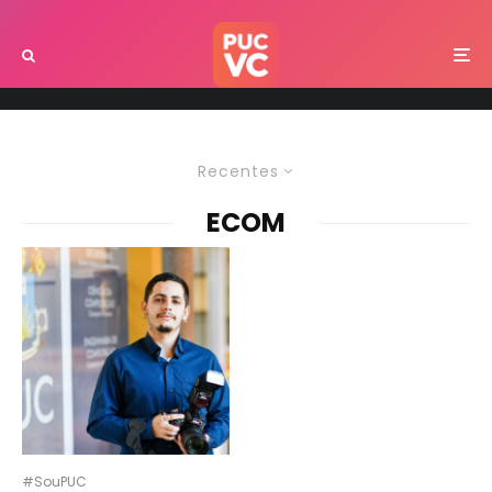
Recentes
ECOM
#SouPUC