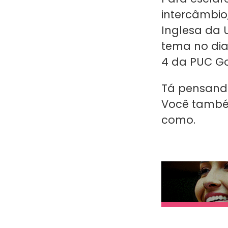
intercâmbio
Inglesa da U
tema no dia 
4 da PUC Go
Tá pensando
Você també
como.