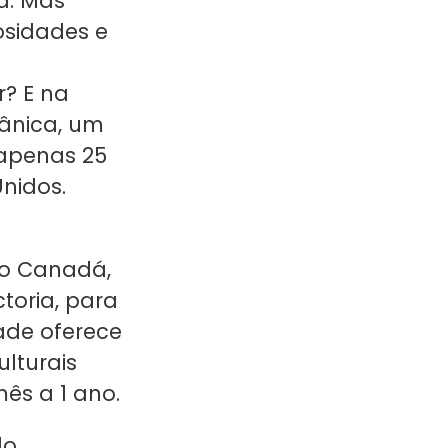
a. Mas
iosidades e
r? E na
tânica, um
 apenas 25
nidos.
 no Canadá,
toria, para
dade oferece
lturais
ês a 1 ano.
do