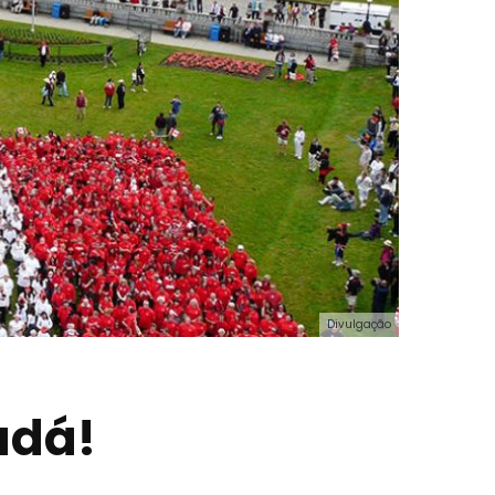
Divulgação
adá!