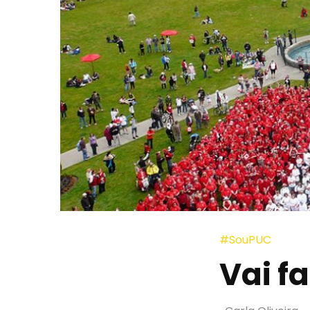
#SouPUC
Vai f