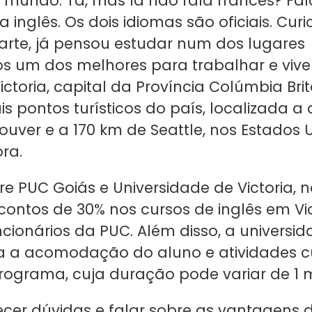
undo. Tá, mas lá não fala francês? Fal
inglês. Os dois idiomas são oficiais. Cur
arte, já pensou estudar num dos lugares
s um dos melhores para trabalhar e vive
ctoria, capital da Província Colúmbia Bri
is pontos turísticos do país, localizada a
uver e a 170 km de Seattle, nos Estados U
ra.
tre PUC Goiás e Universidade de Victoria,
contos de 30% nos cursos de inglês em Vic
ncionários da PUC. Além disso, a universi
 a acomodação do aluno e atividades cu
rograma, cuja duração pode variar de 1 m
ecer dúvidas e falar sobre as vantagens 