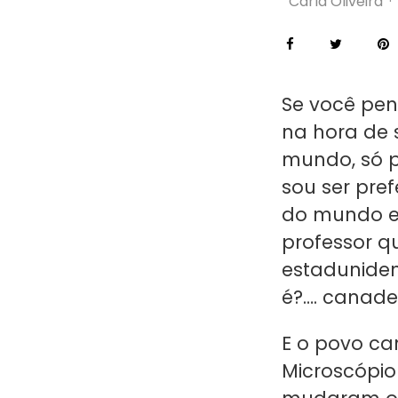
Carla Oliveira
·
Se você pen
na hora de s
mundo, só p
sou ser pre
do mundo e 
professor q
estaduniden
é?…. canade
E o povo ca
Microscópio