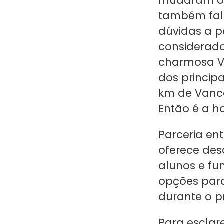
mudaram o m
também fala 
dúvidas a p
considerado
charmosa Vi
dos principa
km de Vanco
Então é a ho
Parceria en
oferece des
alunos e fu
opções para
durante o p
Para esclar