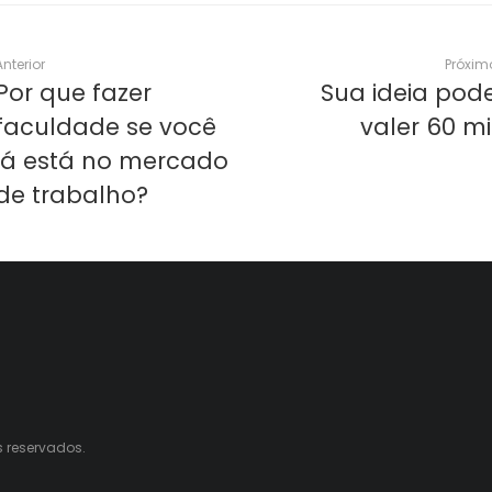
Anterior
Próxim
Por que fazer
Sua ideia pod
faculdade se você
valer 60 mi
já está no mercado
de trabalho?
s reservados.