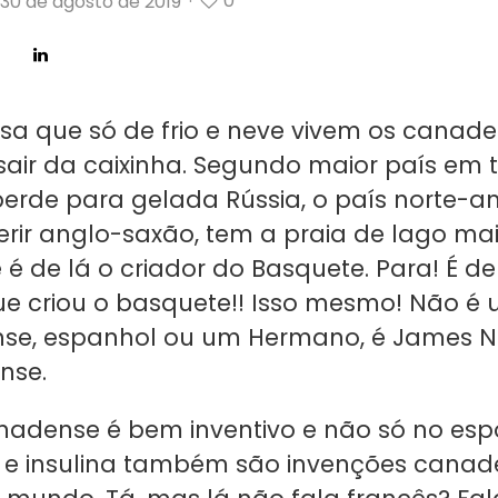
0
30 de agosto de 2019
·
sa que só de frio e neve vivem os canade
air da caixinha. Segundo maior país em te
erde para gelada Rússia, o país norte-a
ferir anglo-saxão, tem a praia de lago ma
é de lá o criador do Basquete. Para! É de
ue criou o basquete!! Isso mesmo! Não é
se, espanhol ou um Hermano, é James Na
nse.
nadense é bem inventivo e não só no espo
 e insulina também são invenções canad