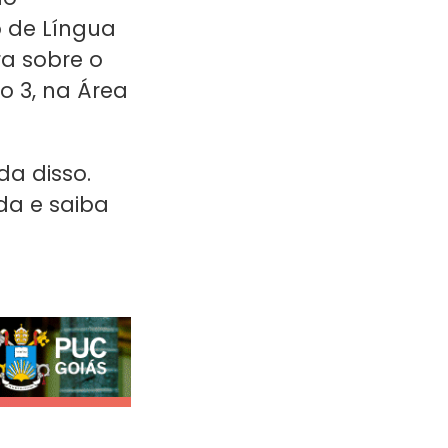
o de Língua
ra sobre o
o 3, na Área
a disso.
da
e saiba