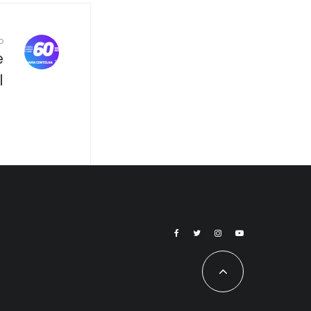
o
e
l