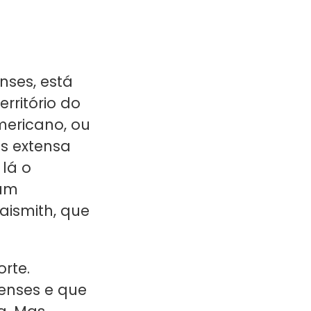
nses, está
rritório do
mericano, ou
is extensa
 lá o
 um
ismith, que
rte.
enses e que