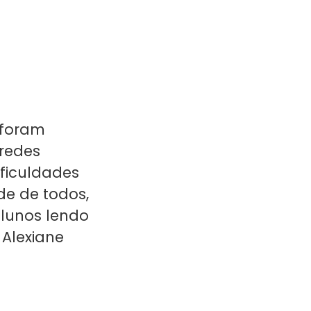
 foram
redes
ificuldades
de de todos,
lunos lendo
 Alexiane
.