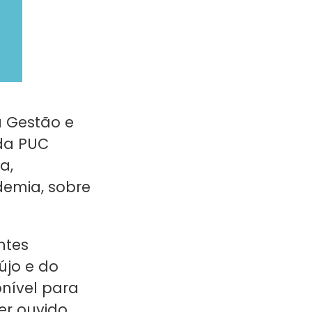
a Gestão e
 da PUC
a,
demia, sobre
ntes
újo e do
onível para
er ouvido