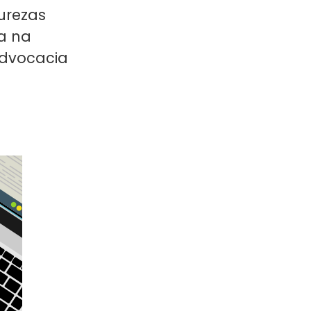
urezas
ea na
advocacia