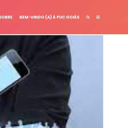
SOBRE
BEM-VINDO (A) À PUC GOIÁS