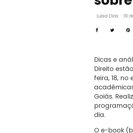
sobre
Luisa Dias
·
19 d
Dicas e anál
Direito est
feira, 18, n
acadêmicas 
Goiás. Real
programação
dia.
O e-book (
b