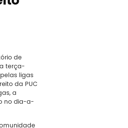
ito
ório de
a terça-
pelas ligas
reito da PUC
gas, a
o no dia-a-
 comunidade