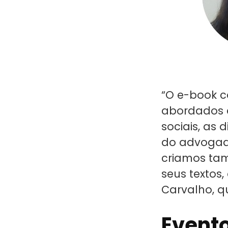
“O e-book c
abordados 
sociais, as 
do advogado
criamos tam
seus textos,
Carvalho, q
Event