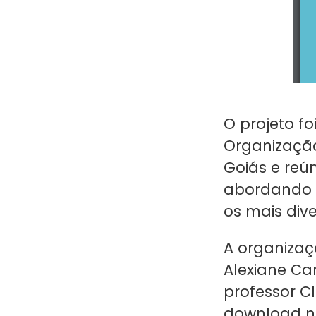
O projeto f
Organização
Goiás e reú
abordando o
os mais div
A organizaç
Alexiane Ca
professor C
download no