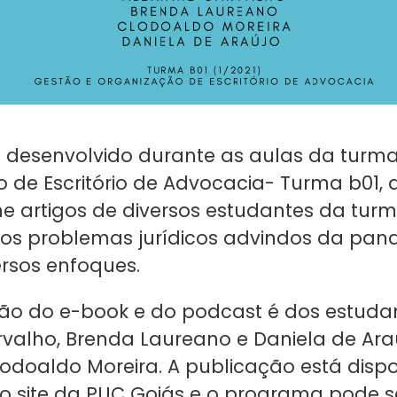
oi desenvolvido durante as aulas da turm
 de Escritório de Advocacia- Turma b01,
ne artigos de diversos estudantes da turm
s problemas jurídicos advindos da pan
ersos enfoques.
ão do e-book e do podcast é dos estuda
rvalho, Brenda Laureano e Daniela de Ara
lodoaldo Moreira. A publicação está disp
 site da PUC Goiás e o programa pode s