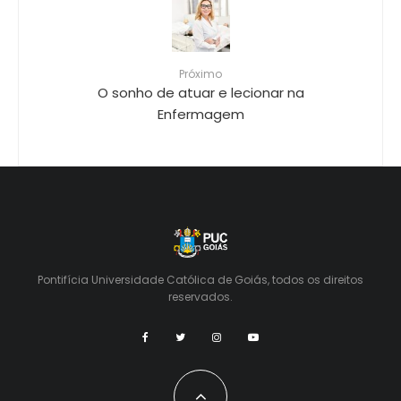
Próximo
O sonho de atuar e lecionar na
Enfermagem
Pontifícia Universidade Católica de Goiás, todos os direitos
reservados.