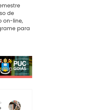
emestre
so de
 on-line,
ograme para
o
?