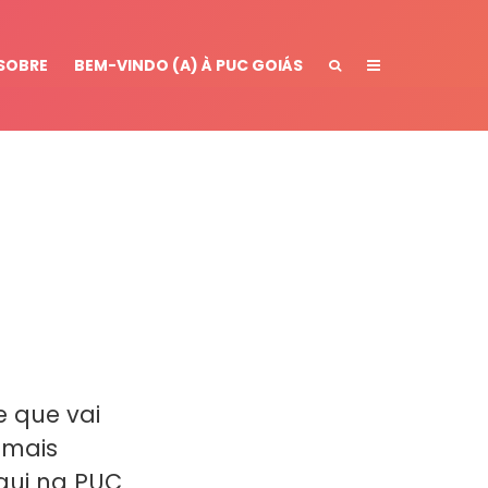
SOBRE
BEM-VINDO (A) À PUC GOIÁS
a
 que vai
 mais
qui na PUC