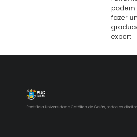
podem t
fazer 
gradua
expert
Pontifícia Universidade Católica de Goiás, todos os direito