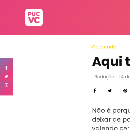
Calourada
Aqui 
Redação
·
14 d
Não é porqu
deixar de pa
valendo cer