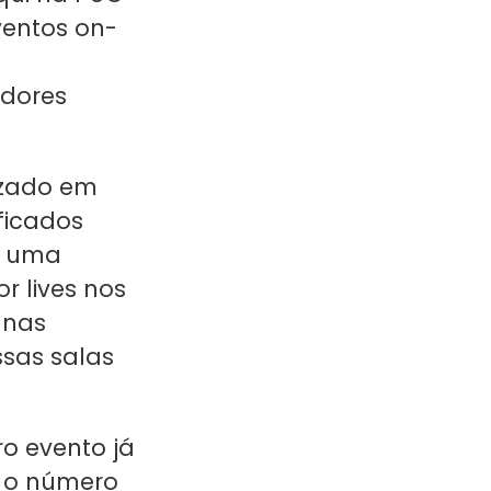
ventos on-
adores
izado em
ificados
ar uma
r lives nos
 nas
sas salas
ro evento já
e o número