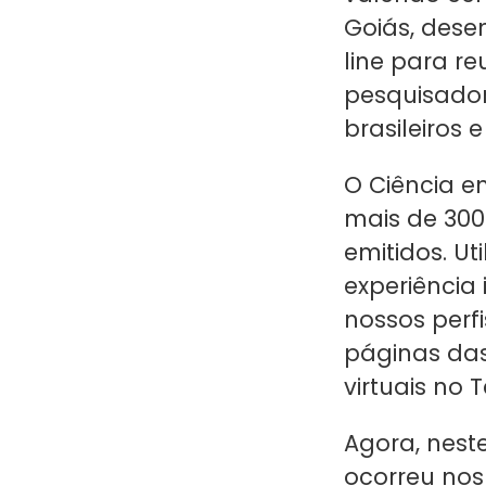
Goiás, dese
line para r
pesquisado
brasileiros e
O Ciência e
mais de 300 
emitidos
. U
experiência 
nossos perf
páginas das
virtuais no 
Agora, neste
ocorreu
nos 