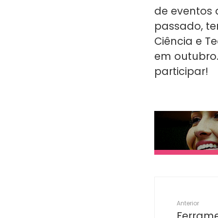
de eventos 
passado,
te
Ciência e T
em outubro
participar!
Anterior
Ferram