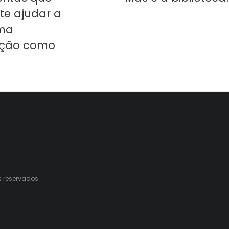
e ajudar a
uma
ção como
s reservados.